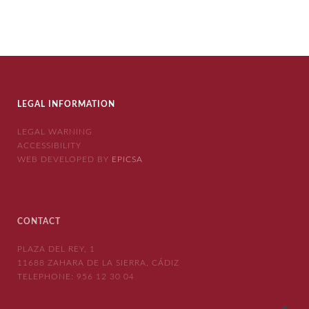
LEGAL INFORMATION
LEGAL WARNING
ACCESSIBILITY
WEB DEVELOPED BY
EPICSA
CONTACT
PLAZA DEL REY, 1
11688 ZAHARA DE LA SIERRA, CÁDIZ
TELEPHONE:
956 12 30 04