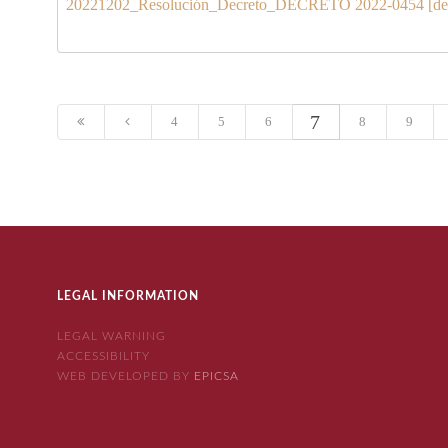
20221202_Resolución_Decreto_DECRETO 2022-0454 [decreto l
7
4
5
6
8
9
LEGAL INFORMATION
LEGAL WARNING
ACCESSIBILITY
WEB DEVELOPED BY
EPICSA