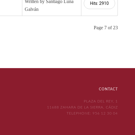
Written by Santiago Luna
Hits: 2910
Galván
Page 7 of 23
CONTACT
PLAZA DEL REY, 1
11688 ZAHARA DE LA SIERRA, CÁDIZ
TELEPHONE:
956 12 30 04